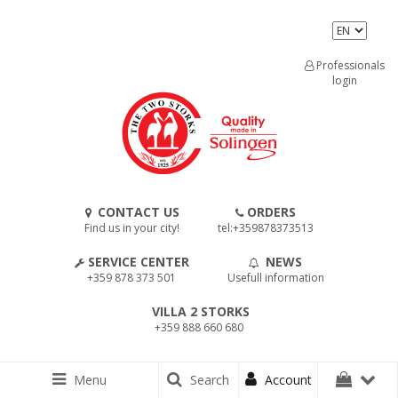
Professionals
login
CONTACT US
ORDERS
Find us in your city!
tel:+359878373513
SERVICE CENTER
NEWS
+359 878 373 501
Usefull information
VILLA 2 STORKS
+359 888 660 680
Menu
Search
Account