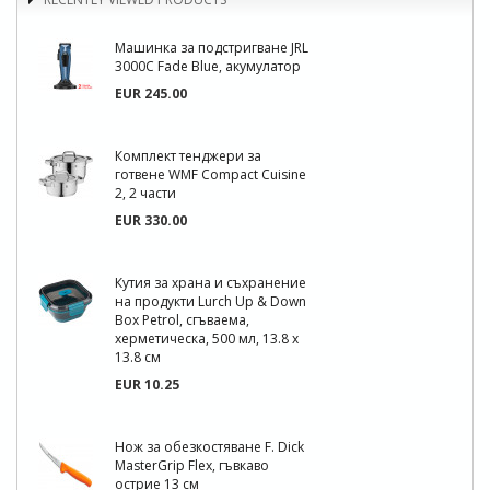
Машинка за подстригване JRL
3000C Fade Blue, акумулатор
EUR 245.00
Комплект тенджери за
готвене WMF Compact Cuisine
2, 2 части
EUR 330.00
Кутия за храна и съхранение
на продукти Lurch Up & Down
Box Petrol, сгъваема,
херметическа, 500 мл, 13.8 x
13.8 см
EUR 10.25
Нож за обезкостяване F. Dick
MasterGrip Flex, гъвкаво
острие 13 см