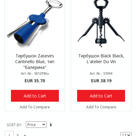
Тирбушон Zaseves
Тирбушон Black Black,
Cantinello Blue, тип
L'atelier Du Vin
"балерина"
Art. Nr.: 5012PBlu
Art. Nr.: 51094
EUR 35.70
EUR 38.19
Add to Cart
Add to Cart
Add To Compare
Add To Compare
SORT BY
2
1