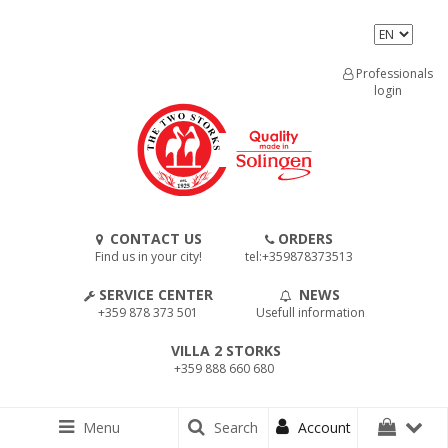
Professionals
login
CONTACT US
ORDERS
Find us in your city!
tel:+359878373513
SERVICE CENTER
NEWS
+359 878 373 501
Usefull information
VILLA 2 STORKS
+359 888 660 680
Menu
Search
Account