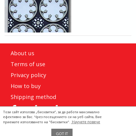
About us
Terms of use
Privacy policy
How to buy
Shipping method
Този сайт използва „бисквитки“, за да работи максимално
ефективно за Вас. Чрез посещението си на уеб сайта, Вие
Научете повече
приемате използването на "бисквитки".
Двата Щъркела 2022 ©
GOT IT