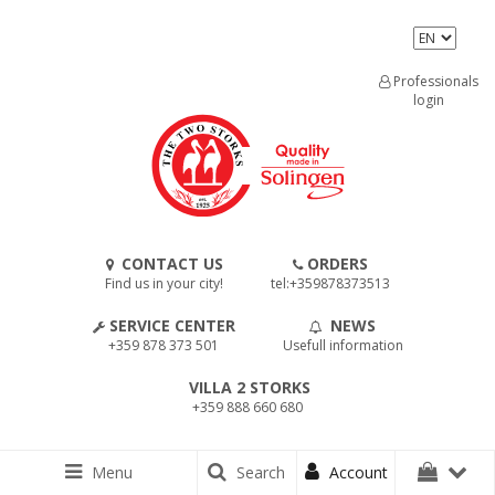
Professionals
login
CONTACT US
ORDERS
Find us in your city!
tel:+359878373513
SERVICE CENTER
NEWS
+359 878 373 501
Usefull information
VILLA 2 STORKS
+359 888 660 680
Menu
Search
Account