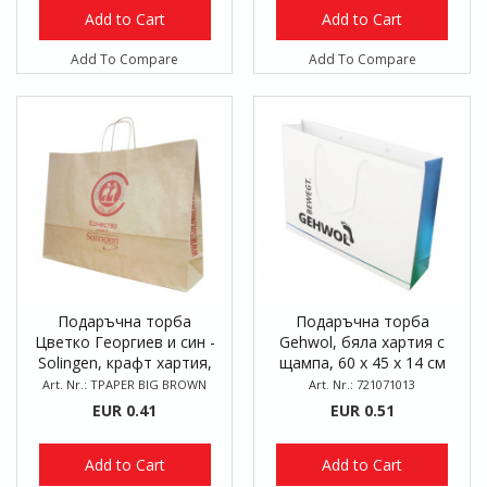
Add to Cart
Add to Cart
Add To Compare
Add To Compare
Подаръчна торба
Подаръчна торба
Цветко Георгиев и син -
Gehwol, бяла хартия с
Solingen, крафт хартия,
щампа, 60 x 45 x 14 см
52 x 37 x 12 см
Art. Nr.: TPAPER BIG BROWN
Art. Nr.: 721071013
EUR 0.41
EUR 0.51
Add to Cart
Add to Cart