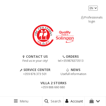
Professionals
login
CONTACT US
ORDERS
Find us in your city!
tel:+359878373513
SERVICE CENTER
NEWS
+359 878 373 501
Usefull information
VILLA 2 STORKS
+359 888 660 680
Menu
Search
Account