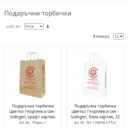
Подаръчни торбички
SORT BY
8 Item(s)
Подаръчна торбичка
Подаръчна торбичка
Цветко Георгиев и син -
Цветко Георгиев и син -
Solingen, крафт хартия,
Solingen, бяла хартия, 32
32 x 23 x 10 см
x 23 x 10 см
Art. Nr.: TPaper-1
Art. Nr.: NO T PAPER LITTLE