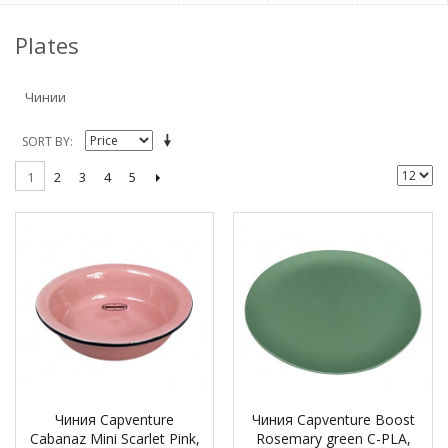
Plates
Чинии
SORT BY
2
3
4
5
1
Чиния Capventure
Чиния Capventure Boost
Cabanaz Mini Scarlet Pink,
Rosemary green C-PLA,