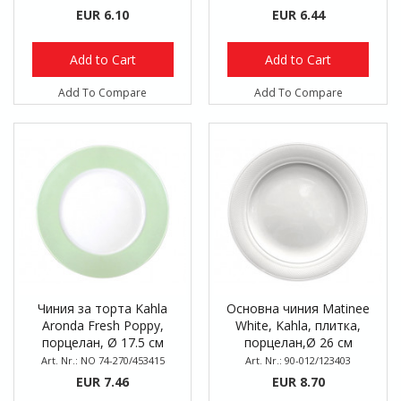
EUR 6.10
EUR 6.44
Add to Cart
Add to Cart
Add To Compare
Add To Compare
Чиния за торта Kahla
Основна чиния Matinee
Aronda Fresh Poppy,
White, Kahla, плитка,
порцелан, Ø 17.5 см
порцелан,Ø 26 см
Art. Nr.: NO 74-270/453415
Art. Nr.: 90-012/123403
EUR 7.46
EUR 8.70