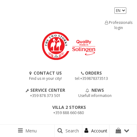
Professionals
login
CONTACT US
ORDERS
Find us in your city!
tel:+359878373513
SERVICE CENTER
NEWS
+359 878 373 501
Usefull information
VILLA 2 STORKS
+359 888 660 680
Menu
Search
Account