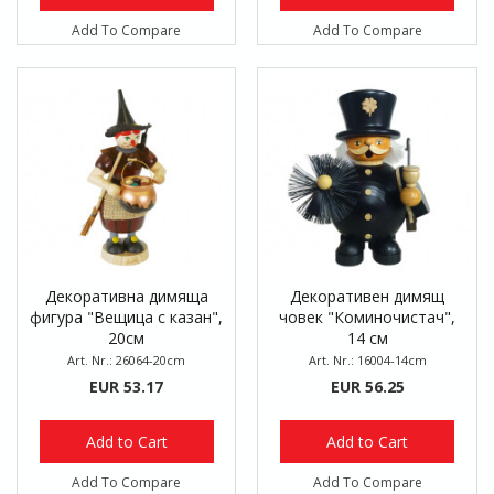
Add To Compare
Add To Compare
Декоративна димяща
Декоративен димящ
фигура "Вещица с казан",
човек "Коминочистач",
20см
14 см
Art. Nr.: 26064-20cm
Art. Nr.: 16004-14cm
EUR 53.17
EUR 56.25
Add to Cart
Add to Cart
Add To Compare
Add To Compare