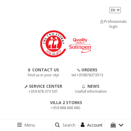
Professionals
login
CONTACT US
ORDERS
Find us in your city!
tel:+359878373513
SERVICE CENTER
NEWS
+359 878 373 501
Usefull information
VILLA 2 STORKS
+359 888 660 680
Menu
Search
Account