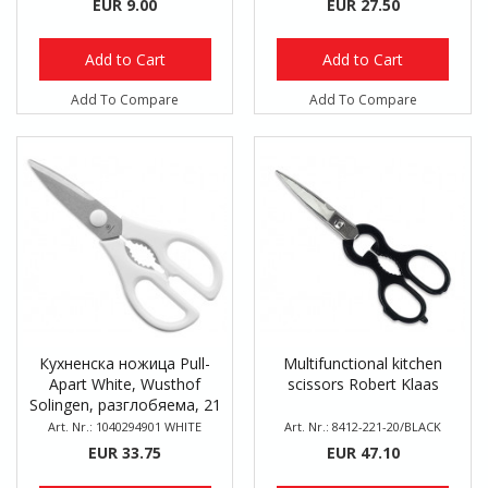
EUR 9.00
EUR 27.50
Add to Cart
Add to Cart
Add To Compare
Add To Compare
Кухненска ножица Pull-
Multifunctional kitchen
Apart White, Wusthof
scissors Robert Klaas
Solingen, разглобяема, 21
см
Art. Nr.: 1040294901 WHITE
Art. Nr.: 8412-221-20/BLACK
EUR 33.75
EUR 47.10