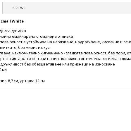
REVIEWS
Email White
 дълга дръжка
слойно емайлирана стоманена отливка
повърхност е устойчива на нарязване, надраскване, киселини и осн
апитките, без мирис и вкус
тване, изключително хигиенично - гладката повърхност, без пори, о
мръсотията, като по този начин позволява оптимална хигиена в дом
здръжливост без обезцветяване или признаци на износване
0 мл
вис. 8,7 см, дръжка 12 см