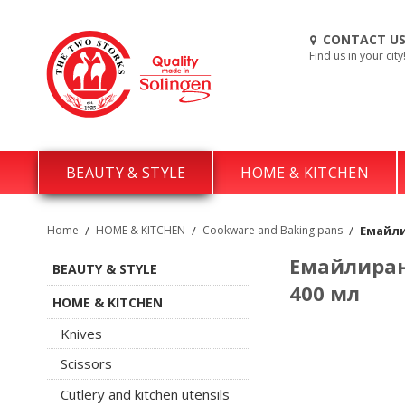
CONTACT U
Find us in your city
BEAUTY & STYLE
HOME & KITCHEN
Home
/
HOME & KITCHEN
/
Cookware and Baking pans
/
Емайли
Емайлиран
BEAUTY & STYLE
400 мл
HOME & KITCHEN
Knives
Scissors
Cutlery and kitchen utensils