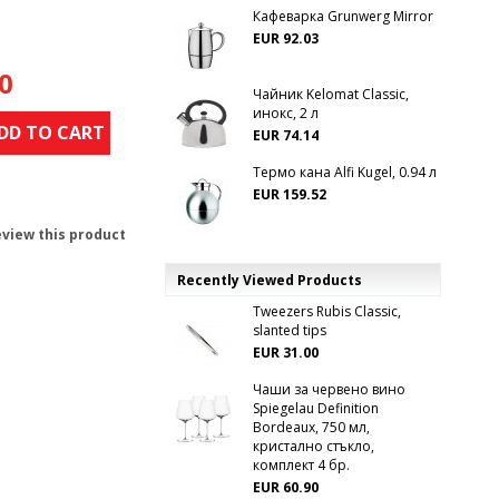
Кафеварка Grunwerg Mirror
EUR 92.03
0
Чайник Kelomat Classic,
инокс, 2 л
DD TO CART
EUR 74.14
Термо кана Alfi Kugel, 0.94 л
EUR 159.52
review this product
Recently Viewed Products
Tweezers Rubis Classic,
slanted tips
EUR 31.00
Чаши за червено вино
Spiegelau Definition
Bordeaux, 750 мл,
кристално стъкло,
комплект 4 бр.
EUR 60.90