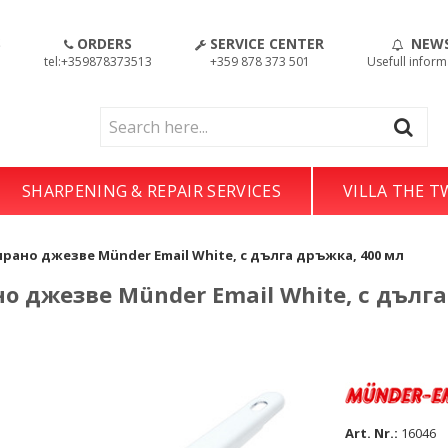
S
ORDERS
SERVICE CENTER
NEW
!
tel:+359878373513
+359 878 373 501
Usefull inform
SHARPENING & REPAIR SERVICES
VILLA THE 
рано джезве Münder Email White, с дълга дръжка, 400 мл
о джезве Münder Email White, с дълг
Art. Nr.:
16046