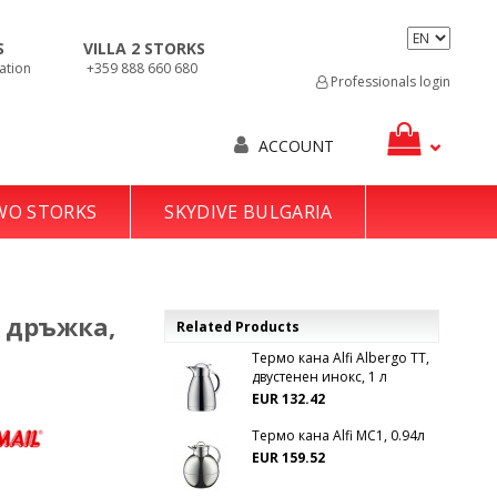
S
VILLA 2 STORKS
ation
+359 888 660 680
Professionals login
ACCOUNT
TWO STORKS
SKYDIVE BULGARIA
а дръжка,
Related Products
Термо кана Alfi Albergo TT,
двустенен инокс, 1 л
EUR 132.42
Термо кана Alfi MC1, 0.94л
EUR 159.52