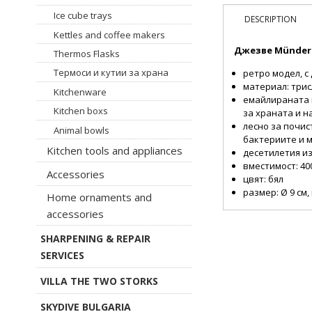
Ice cube trays
DESCRIPTION
Kettles and coffee makers
Джезве Münder 
Thermos Flasks
Термоси и кутии за храна
ретро модел, с
материал: три
Kitchenware
емайлираната 
Kitchen boxs
за храната и н
лесно за почис
Animal bowls
бактериите и 
Kitchen tools and appliances
десетилетия и
вместимост: 40
Accessories
цвят: бял
размер: Ø 9 см, 
Home ornaments and
accessories
SHARPENING & REPAIR
SERVICES
VILLA THE TWO STORKS
SKYDIVE BULGARIA