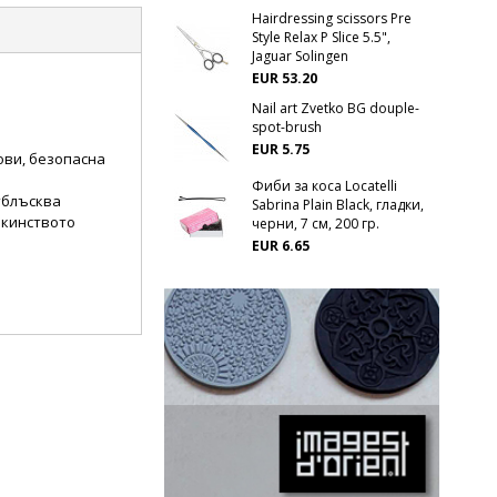
Hairdressing scissors Pre
Style Relax P Slice 5.5",
Jaguar Solingen
EUR 53.20
Nail art Zvetko BG douple-
spot-brush
EUR 5.75
ови, безопасна
Фиби за коса Locatelli
тблъсква
Sabrina Plain Black, гладки,
акинството
черни, 7 см, 200 гр.
EUR 6.65