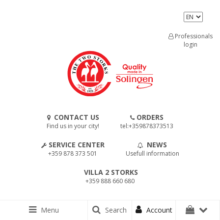
Professionals
login
CONTACT US
ORDERS
Find us in your city!
tel:+359878373513
SERVICE CENTER
NEWS
+359 878 373 501
Usefull information
VILLA 2 STORKS
+359 888 660 680
Menu
Search
Account