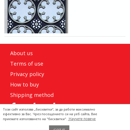
About us
Terms of use
Privacy policy
How to buy
Shipping method
Този сайт използва „бисквитки“, за да работи максимално
ефективно за Вас. Чрез посещението си на уеб сайта, Вие
Научете повече
приемате използването на "бисквитки".
Двата Щъркела 2022 ©