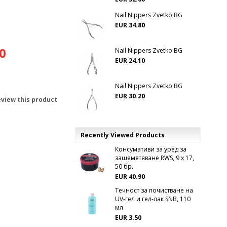
Nail Nippers Zvetko BG
EUR 34.80
0
Nail Nippers Zvetko BG
EUR 24.10
Nail Nippers Zvetko BG
EUR 30.20
review this product
Recently Viewed Products
Консумативи за уред за
зашеметяване RWS, 9 x 17,
50 бр.
EUR 40.90
Течност за почистване на
UV-гел и гел-лак SNB, 110
мл
EUR 3.50