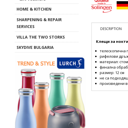
HOME & KITCHEN
SHARPENING & REPAIR
SERVICES
DESCRIPTION
VILLA THE TWO STORKS
Клещи за нокти
SKYDIVE BULGARIA
телескопична 
рифелови дръж
материал: стом
финална обраб
размер: 12 см
не са подходя
произведени в