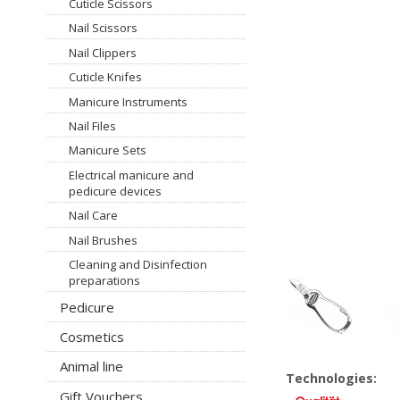
Cuticle Scissors
Nail Scissors
Nail Clippers
Cuticle Knifes
Manicure Instruments
Nail Files
Manicure Sets
Electrical manicure and
pedicure devices
Nail Care
Nail Brushes
Cleaning and Disinfection
preparations
Pedicure
Cosmetics
Animal line
Technologies:
Gift Vouchers