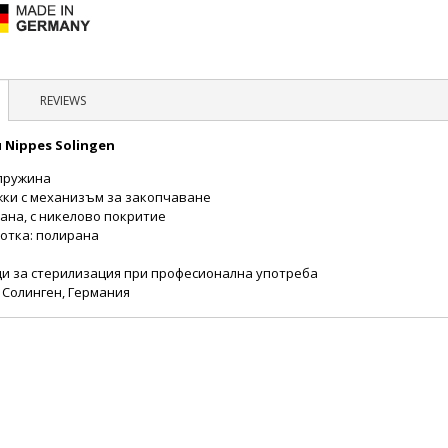
REVIEWS
 Nippes Solingen
пружина
ки с механизъм за закопчаване
ана, с никелово покритие
отка: полирана
щи за стерилизация при професионална употреба
 Солинген, Германия