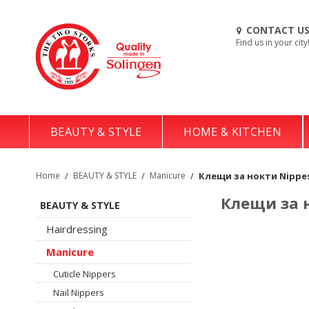
CONTACT U
Find us in your city
BEAUTY & STYLE
HOME & KITCHEN
Home
/
BEAUTY & STYLE
/
Manicure
/
Клещи за нокти Nippes
Клещи за н
BEAUTY & STYLE
Hairdressing
Manicure
Cuticle Nippers
Nail Nippers