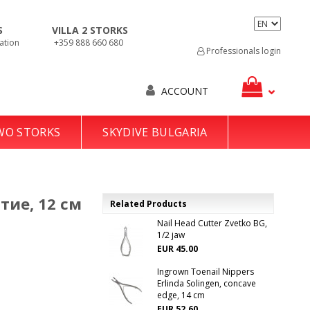
S
VILLA 2 STORKS
ation
+359 888 660 680
Professionals login
ACCOUNT
TWO STORKS
SKYDIVE BULGARIA
тие, 12 см
Related Products
Nail Head Cutter Zvetko BG,
1/2 jaw
EUR 45.00
Ingrown Toenail Nippers
Erlinda Solingen, concave
edge, 14 cm
EUR 52.60