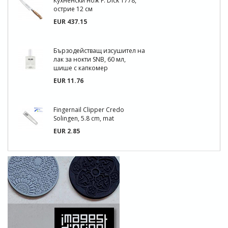
Кухненски нож F. Dick 1778,
острие 12 см
EUR 437.15
Бързодействащ изсушител на
лак за нокти SNB, 60 мл,
шише с капкомер
EUR 11.76
Fingernail Clipper Credo
Solingen, 5.8 cm, mat
EUR 2.85