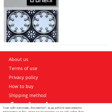
About us
Terms of use
Privacy policy
How to buy
Shipping method
Този сайт използва „бисквитки“, за да работи максимално
ефективно за Вас. Чрез посещението си на уеб сайта, Вие