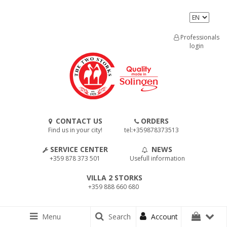
Professionals
login
CONTACT US
ORDERS
Find us in your city!
tel:+359878373513
SERVICE CENTER
NEWS
+359 878 373 501
Usefull information
VILLA 2 STORKS
+359 888 660 680
Menu
Search
Account