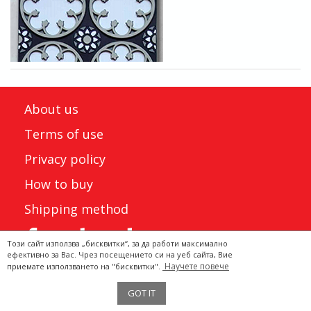
About us
Terms of use
Privacy policy
How to buy
Shipping method
Този сайт използва „бисквитки“, за да работи максимално
ефективно за Вас. Чрез посещението си на уеб сайта, Вие
Научете повече
приемате използването на "бисквитки".
Двата Щъркела 2022 ©
GOT IT