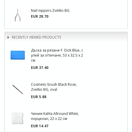
Nail nippers Zvetko BG
EUR 28.70
RECENTLY VIEWED PRODUCTS
Дъска за рязане F. Dick Blue, с
улей за оттичане, 53 х 32.5 х 2
см
EUR 37.40
Cosmetic brush Black Rose,
Zvetko BG, oval
EUR 5.88
Чиния Kahla Allround White,
порцелан, 22 х 22 см
EUR 14.47