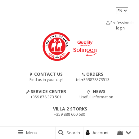
Professionals
login
CONTACT US
ORDERS
Find us in your city!
tel:+359878373513
SERVICE CENTER
NEWS
+359 878 373 501
Usefull information
VILLA 2 STORKS
+359 888 660 680
Menu
Search
Account