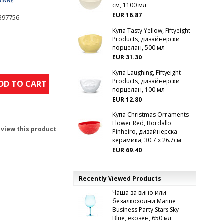
см, 1100 мл
EUR 16.87
397756
Купа Tasty Yellow, Fiftyeight
Products, дизайнерски
порцелан, 500 мл
EUR 31.30
Купа Laughing, Fiftyeight
Products, дизайнерски
DD TO CART
порцелан, 100 мл
EUR 12.80
Купа Christmas Ornaments
Flower Red, Bordallo
review this product
Pinheiro, дизаѝнерска
керамика, 30.7 х 26.7см
EUR 69.40
Recently Viewed Products
Чаша за вино или
безалкохолни Marine
Business Party Stars Sky
Blue, екозен, 650 мл