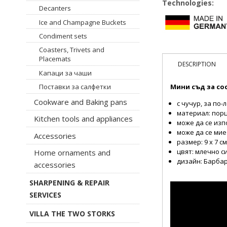
Technologies:
Decanters
Ice and Champagne Buckets
Condiment sets
Coasters, Trivets and
Placemats
DESCRIPTION
Капаци за чаши
Мини съд за сос
Поставки за салфетки
Cookware and Baking pans
с чучур, за по
материал: пор
Kitchen tools and appliances
може да се из
може да се ми
Accessories
размер: 9 х 7 с
цвят: млечно с
Home ornaments and
дизайн: Барба
accessories
SHARPENING & REPAIR
SERVICES
VILLA THE TWO STORKS