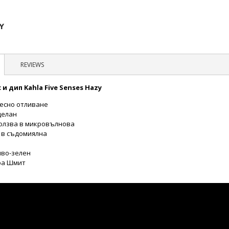
REVIEWS
 и дип Kahla Five Senses Hazy
-лесно отливане
целан
ползва в микровълнова
е в съдомиялна
м
иво-зелен
ра Шмит