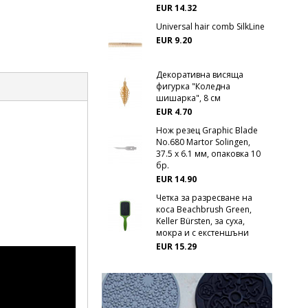
EUR 14.32
Universal hair comb SilkLine
EUR 9.20
Декоративна висяща
фигурка "Коледна
шишарка", 8 см
EUR 4.70
Нож резец Graphic Blade
No.680 Martor Solingen,
37.5 х 6.1 мм, опаковка 10
бр.
EUR 14.90
Четка за разресване на
коса Beachbrush Green,
Keller Bürsten, за суха,
мокра и с екстеншъни
EUR 15.29