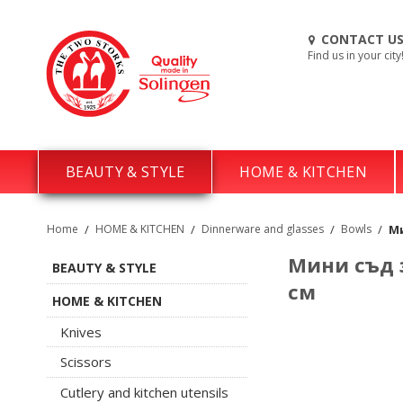
CONTACT U
Find us in your city
BEAUTY & STYLE
HOME & KITCHEN
Home
/
HOME & KITCHEN
/
Dinnerware and glasses
/
Bowls
/
Ми
Мини съд з
BEAUTY & STYLE
см
HOME & KITCHEN
Knives
Scissors
Cutlery and kitchen utensils