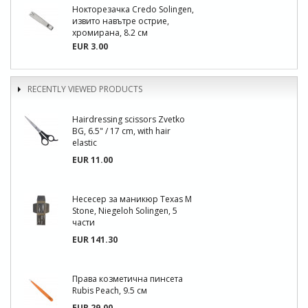
Нокторезачка Credo Solingen,
извито навътре острие,
хромирана, 8.2 см
EUR 3.00
RECENTLY VIEWED PRODUCTS
Hairdressing scissors Zvetko
BG, 6.5" / 17 cm, with hair
elastic
EUR 11.00
Несесер за маникюр Texas M
Stone, Niegeloh Solingen, 5
части
EUR 141.30
Права козметична пинсета
Rubis Peach, 9.5 см
EUR 29.00