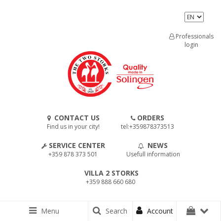
Professionals
login
CONTACT US
ORDERS
Find us in your city!
tel:+359878373513
SERVICE CENTER
NEWS
+359 878 373 501
Usefull information
VILLA 2 STORKS
+359 888 660 680
Menu
Search
Account