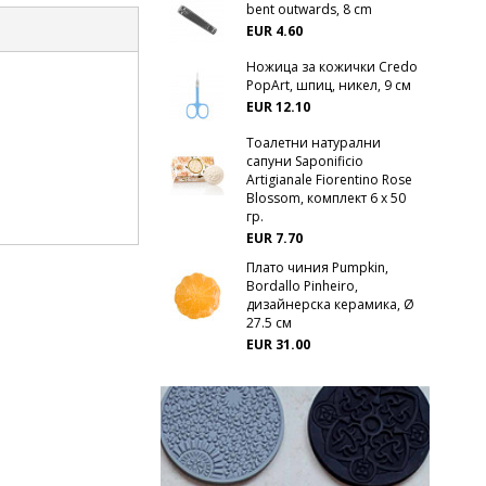
bent outwards, 8 cm
EUR 4.60
Ножица за кожички Credo
PopArt, шпиц, никел, 9 см
EUR 12.10
Тоалетни натурални
сапуни Saponificio
Artigianale Fiorentino Rose
Blossom, комплект 6 x 50
гр.
EUR 7.70
Плато чиния Pumpkin,
Bordallo Pinheiro,
дизайнерска керамика, Ø
27.5 см
EUR 31.00