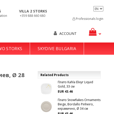
S
VILLA 2 STORKS
ation
+359 888 660 680
Professionals login
ACCOUNT
TWO STORKS
SKYDIVE BULGARIA
ев, Ø 28
Related Products
Плато Kahla Elixyr Liquid
Gold, 33 см
EUR 43.46
Плато Snowflakes Ornaments
Beige, Bordallo Pinheiro,
керамично, Ø 34 см
EUR 43.46