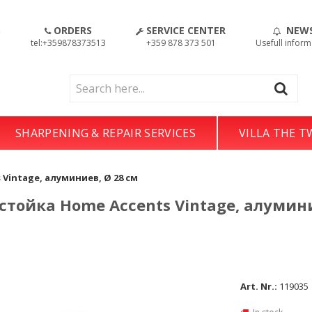
S
ORDERS
SERVICE CENTER
NEW
!
tel:+359878373513
+359 878 373 501
Usefull inform
SHARPENING & REPAIR SERVICES
VILLA THE 
Vintage, алуминиев, Ø 28 см
стойка Home Accents Vintage, алумини
Art. Nr.:
119035