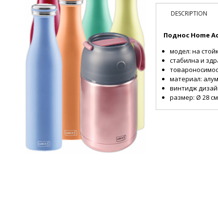
DESCRIPTION
Поднос Home Ac
модел: на стой
стабилна и зд
товароносимост
материал: алу
винтидж дизай
размер: Ø 28 см