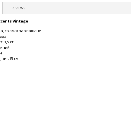
REVIEWS
cents Vintage
ка, с халка за хващане
рава
: 1,5 кг
миний
н
, вис.15 см