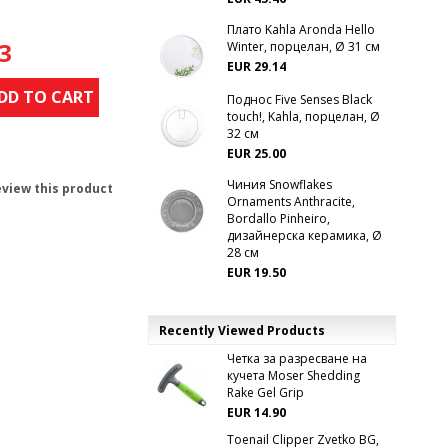
Плато Kahla Aronda Hello
3
Winter, порцелан, Ø 31 см
EUR 29.14
DD TO CART
Поднос Five Senses Black
touch!, Kahla, порцелан, Ø
32 см
EUR 25.00
Чиния Snowflakes
review this product
Ornaments Anthracite,
Bordallo Pinheiro,
дизайнерска керамика, Ø
28 см
EUR 19.50
Recently Viewed Products
Четка за разресване на
кучета Moser Shedding
Rake Gel Grip
EUR 14.90
Toenail Clipper Zvetko BG,