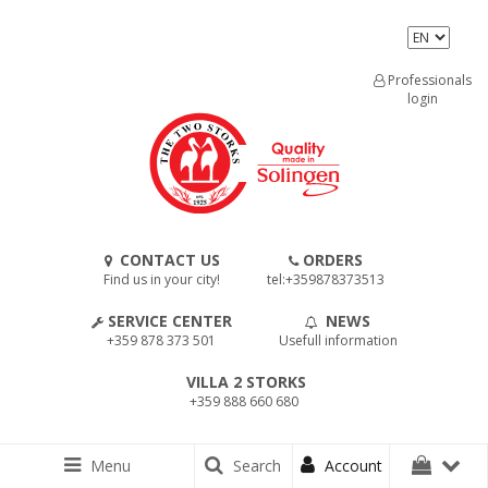
Professionals
login
CONTACT US
ORDERS
Find us in your city!
tel:+359878373513
SERVICE CENTER
NEWS
+359 878 373 501
Usefull information
VILLA 2 STORKS
+359 888 660 680
Menu
Search
Account